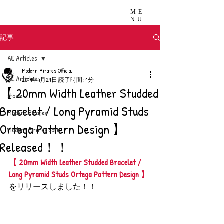
ME
NU
記事
All Articles
Modern Pirates Official
All Articles
2019年4月21日
読了時間: 1分
【 20mm Width Leather Studded
stazz
Bracelet / Long Pyramid Studs
Modern Pirates
Ortega Pattern Design 】
Modern Pirates care
Released！！
【 20mm Width Leather Studded Bracelet / 
Long Pyramid Studs Ortega Pattern Design 】
をリリースしました！！