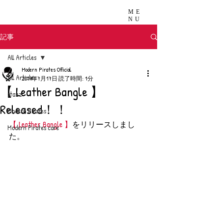
ME
NU
記事
All Articles
Modern Pirates Official
All Articles
2019年7月17日
読了時間: 1分
【 Leather Bangle 】
stazz
Released！！
Modern Pirates
【 Leather Bangle 】
をリリースしまし
Modern Pirates care
た。