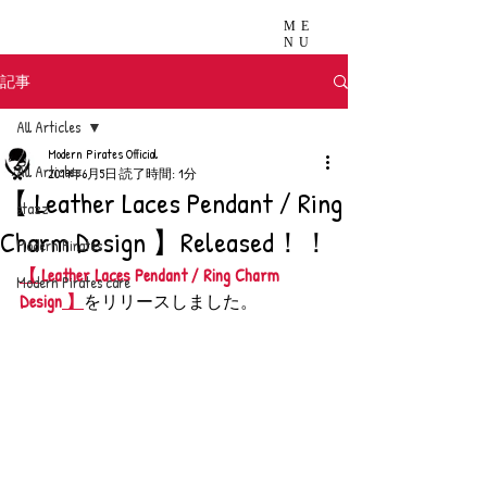
ME
NU
記事
All Articles
Modern Pirates Official
All Articles
2019年6月5日
読了時間: 1分
【 Leather Laces Pendant / Ring
stazz
Charm Design 】Released！！
Modern Pirates
【 
Leather Laces Pendant / Ring Charm 
Modern Pirates care
Design
 】
をリリースしました。