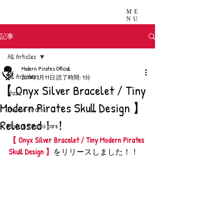
ME
NU
記事
All Articles
Modern Pirates Official
All Articles
2019年5月11日
読了時間: 1分
【 Onyx Silver Bracelet / Tiny
stazz
Modern Pirates Skull Design 】
Modern Pirates
Released！！
Modern Pirates care
【 Onyx Silver Bracelet / Tiny Modern Pirates 
Skull Design 】
をリリースしました！！