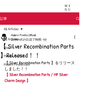
ME
NU
記事
All Articles
Modern Pirates Official
All Articles
2019年4月27日
読了時間: 1分
【 Silver Recombination Parts
stazz
】Released！！
Modern Pirates
【 Silver Recombination Parts 】をリリース
Modern Pirates care
しました！！
【 Silver Recombination Parts / MP Silver 
Charm Design 】