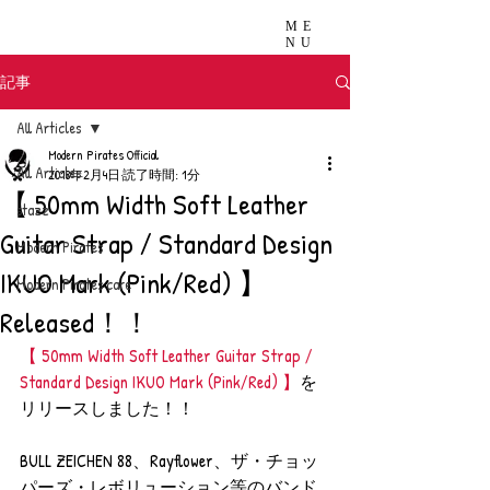
ME
NU
記事
All Articles
Modern Pirates Official
All Articles
2018年2月4日
読了時間: 1分
【 50mm Width Soft Leather
stazz
Guitar Strap / Standard Design
Modern Pirates
IKUO Mark (Pink/Red) 】
Modern Pirates care
Released！！
【 50mm Width Soft Leather Guitar Strap / 
Standard Design IKUO Mark (Pink/Red) 】
を
リリースしました！！
BULL ZEICHEN 88、Rayflower、ザ・チョッ
パーズ・レボリューション等のバンド