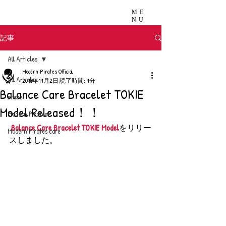
ME
NU
記事
All Articles
Modern Pirates Official
All Articles
2018年11月2日
読了時間: 1分
Balance Care Bracelet TOKIE
stazz
Model Released！！
Modern Pirates
 Balance Care Bracelet TOKIE Model
をリリー
Modern Pirates care
スしました。