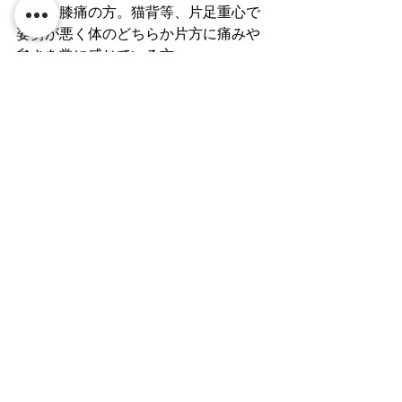
こり、膝痛の方。猫背等、片足重心で
姿勢が悪く体のどちらか片方に痛みや
怠さを常に感じている方。
最新記事
すべて表示