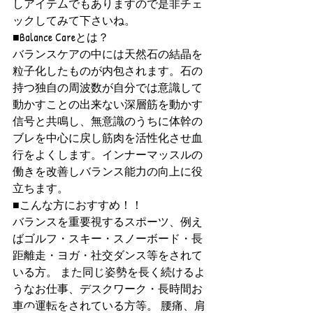
しアイテムでもありますので是非チェ
ックしてみて下さいね。
■Balance Careとは？ 
バランスケアの中には天然石の結晶を
粒子化したものが内包されます。石の
持つ独自の周波数が自分では意識して
動かすことの出来ない深層筋を動かす
信号と共鳴し、無意識のうちに体幹の
ブレを中心に戻し筋肉を活性化させ血
行をよくします。インナーマッスルの
働きを改善しバランス能力の向上に役
立ちます。 
■こんな方におすすめ！！ 
バランスを重要視するスポーツ、例え
ばゴルフ・スキー・スノーボード・長
距離走・ヨガ・社交ダンス等をされて
いる方。 また同じ姿勢を長く続けるよ
うなお仕事、デスクワーク・長時間お
車の運転をされている方等。 腰痛、肩