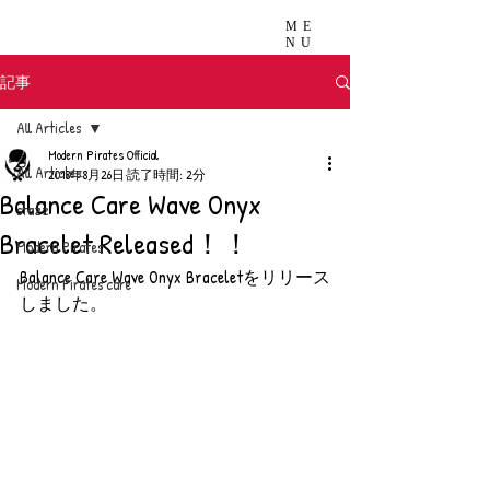
ME
NU
記事
All Articles
Modern Pirates Official
All Articles
2018年8月26日
読了時間: 2分
Balance Care Wave Onyx
stazz
Bracelet Released！！
Modern Pirates
Balance Care Wave Onyx Braceletをリリース
Modern Pirates care
しました。