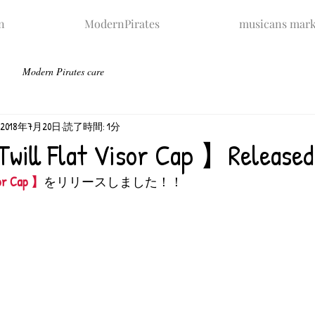
n
ModernPirates
musicans mark
Modern Pirates care
2018年7月20日
読了時間: 1分
Twill Flat Visor Cap 】Relea
sor Cap 】
をリリースしました！！