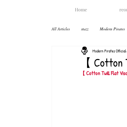
Home
reo
All Articles
stazz
Modern Pirates
Modern Pirates Official
【 Cotton 
【 Cotton Twill Flat Vi