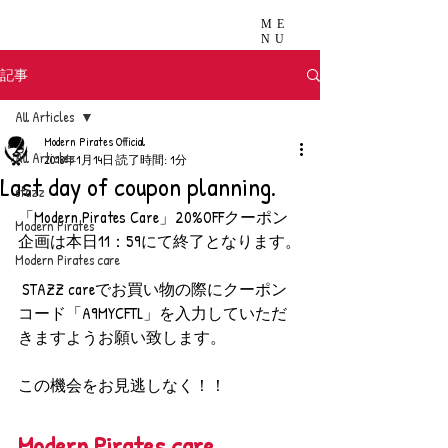
ME
NU
記事
All Articles
Modern Pirates Official
All Articles
2018年1月14日
読了時間: 1分
Last day of coupon planning.
stazz
「Modern Pirates Care」20%OFFクーポン
Modern Pirates
企画は本日11：59にて終了となります。
Modern Pirates care
 STAZZ careでお買い物の際にクーポン
コード「A9MYCFTL」を入力していただ
きますようお願い致します。
この機会をお見逃しなく！！
Modern Pirates care