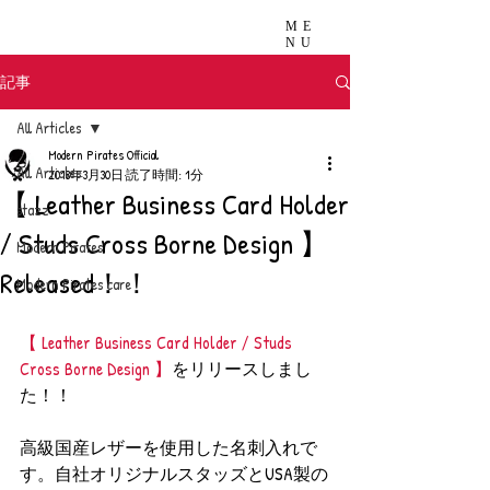
ME
NU
記事
All Articles
Modern Pirates Official
All Articles
2018年3月30日
読了時間: 1分
【 Leather Business Card Holder
stazz
/ Studs Cross Borne Design 】
Modern Pirates
Released！！
Modern Pirates care
【 Leather Business Card Holder / Studs 
Cross Borne Design 】
をリリースしまし
た！！
高級国産レザーを使用した名刺入れで
す。自社オリジナルスタッズとUSA製の