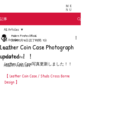
ME
NU
記事
All Articles
Modern Pirates Official
All Articles
2018年3月16日
読了時間: 1分
Leather Coin Case Photograph
stazz
updated ！！
Modern Pirates
Leather Coin Case写真更新しました！！
Modern Pirates care
【 Leather Coin Case / Studs Cross Borne 
Design 】