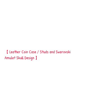
【 Leather Coin Case / Studs and Swarovski 
Amulet Skull Design 】