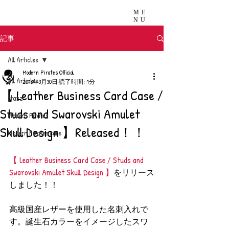
ME
NU
記事
All Articles
Modern Pirates Official
All Articles
2018年3月30日
読了時間: 1分
【 Leather Business Card Case /
stazz
Studs and Swarovski Amulet
Modern Pirates
Skull Design 】Released！！
Modern Pirates care
【 Leather Business Card Case / Studs and 
Swarovski Amulet Skull Design 】
をリリース
しました！！
高級国産レザーを使用した名刺入れで
す。誕生石カラーをイメージしたスワ