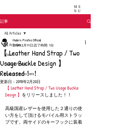
ME
NU
記事
All Articles
Modern Pirates Official
All Articles
2018年2月17日
読了時間: 1分
【 Leather Hand Strap / Two
stazz
Usage Buckle Design 】
Modern Pirates
Released！！
Modern Pirates care
更新日：
2018年2月20日
【 Leather Hand Strap / Two Usage Buckle 
Design 】
をリリースしました！！
高級国産レザーを使用した２通りの使
い方をして頂けるモバイル用ストラッ
プです。両サイドのキーフックに装着