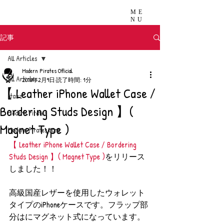
ME
NU
記事
All Articles
Modern Pirates Official
All Articles
2018年2月9日
読了時間: 1分
【 Leather iPhone Wallet Case /
stazz
Bordering Studs Design 】(
Modern Pirates
Magnet Type )
Modern Pirates care
【 Leather iPhone Wallet Case / Bordering 
Studs Design 】( Magnet Type )
をリリース
しました！！
高級国産レザーを使用したウォレット
タイプのiPhoneケースです。フラップ部
分はにマグネット式になっています。