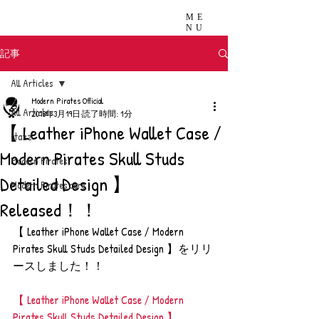
ME
NU
記事
All Articles
Modern Pirates Official
All Articles
2018年3月19日
読了時間: 1分
【 Leather iPhone Wallet Case /
stazz
Modern Pirates Skull Studs
Modern Pirates
Detailed Design 】
Modern Pirates care
Released！！
【 Leather iPhone Wallet Case / Modern 
Pirates Skull Studs Detailed Design 】をリリ
ースしました！！
【 Leather iPhone Wallet Case / Modern 
Pirates Skull Studs Detailed Design 】