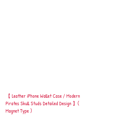
【 Leather iPhone Wallet Case / Modern 
Pirates Skull Studs Detailed Design 】( 
Magnet Type )