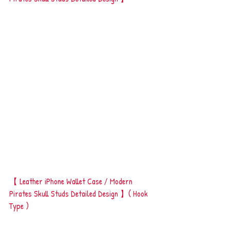
【 Leather iPhone Wallet Case / Modern 
Pirates Skull Studs Detailed Design 】( Hook 
Type )