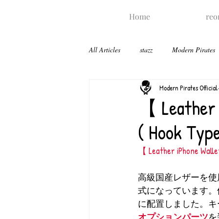
Home
reo
All Articles
stazz
Modern Pirates
Modern Pirates Official
【 Leather 
( Hook Ty
【 Leather iPhone Wallet
高級国産レザーを使用
式になっています。
に配置しました。キ
オプションパーツ
を