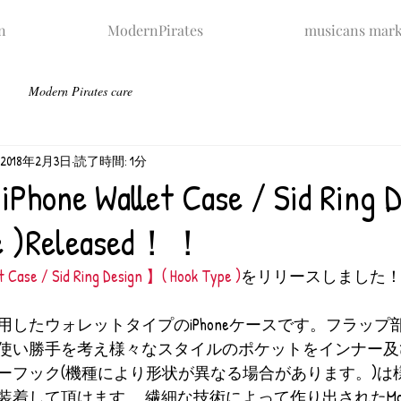
n
ModernPirates
musicans mark
Modern Pirates care
2018年2月3日
読了時間: 1分
iPhone Wallet Case / Sid Ring
pe )Released！！
 Case / Sid Ring Design 】( Hook Type )
をリリースしました
したウォレットタイプのiPhoneケースです。フラップ
使い勝手を考え様々なスタイルのポケットをインナー及
ーフック(機種により形状が異なる場合があります。)は
装着して頂けます。 繊細な技術によって作り出されたModern 