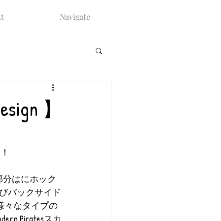
t
Navigate
 Design 】
！！
部分はにホック
びバックサイド
様々なタイプの
Piratesスカ