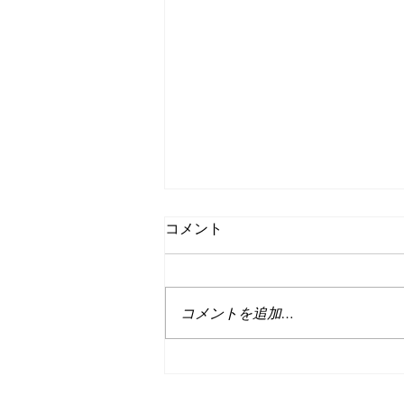
コメント
コメントを追加…
【 Long-Sleeved T-shirt with Hood
/ Modern Pirates Native Line Skull