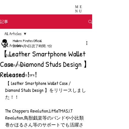
ME
NU
記事
All Articles
Modern Pirates Official
All Articles
2018年4月4日
読了時間: 1分
【 Leather Smartphone Wallet
stazz
Case / Diamond Studs Design 】
Modern Pirates
Released！！
Modern Pirates care
【 Leather Smartphone Wallet Case / 
Diamond Studs Design 】をリリースしまし
た！！
The Choppers Revolution,LittleTMAS,I.T 
Revolution,鳥獣戯楽等のバンドや小比類
巻かほるさん等のサポートでも活躍さ