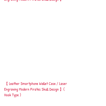
【 Leather Smartphone Wallet Case / Laser 
Engraving Modern Pirates Skull Design 】( 
Hook Type )