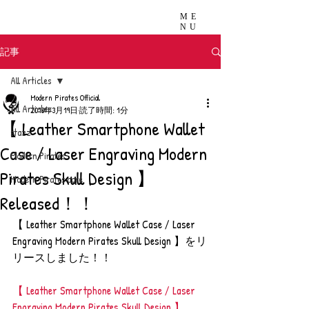
ME
NU
記事
All Articles
Modern Pirates Official
All Articles
2018年3月19日
読了時間: 1分
【 Leather Smartphone Wallet
stazz
Case / Laser Engraving Modern
Modern Pirates
Pirates Skull Design 】
Modern Pirates care
Released！！
【 Leather Smartphone Wallet Case / Laser 
Engraving Modern Pirates Skull Design 】をリ
リースしました！！
【 Leather Smartphone Wallet Case / Laser 
Engraving Modern Pirates Skull Design 】