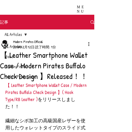
ME
NU
記事
All Articles
Modern Pirates Official
All Articles
2018年2月12日
読了時間: 1分
【 Leather Smartphone Wallet
stazz
Case / Modern Pirates Buffalo
Modern Pirates
Check Design 】Released！！
Modern Pirates care
【 Leather Smartphone Wallet Case / Modern 
Pirates Buffalo Check Design 】( Hook 
Type/RB Leather )
をリリースしまし
た！！
繊細なシボ加工の高級国産レザーを使
用したウォレットタイプのスライド式