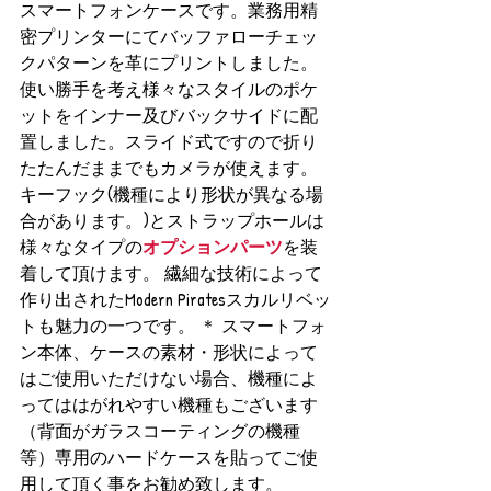
スマートフォンケースです。業務用精
密プリンターにてバッファローチェッ
クパターンを革にプリントしました。
使い勝手を考え様々なスタイルのポケ
ットをインナー及びバックサイドに配
置しました。スライド式ですので折り
たたんだままでもカメラが使えます。
キーフック(機種により形状が異なる場
合があります。)とストラップホールは
様々なタイプの
オプションパーツ
を装
着して頂けます。 繊細な技術によって
作り出されたModern Piratesスカルリベッ
トも魅力の一つです。 ＊ スマートフォ
ン本体、ケースの素材・形状によって
はご使用いただけない場合、機種によ
ってははがれやすい機種もございます
（背面がガラスコーティングの機種
等）専用のハードケースを貼ってご使
用して頂く事をお勧め致します。 