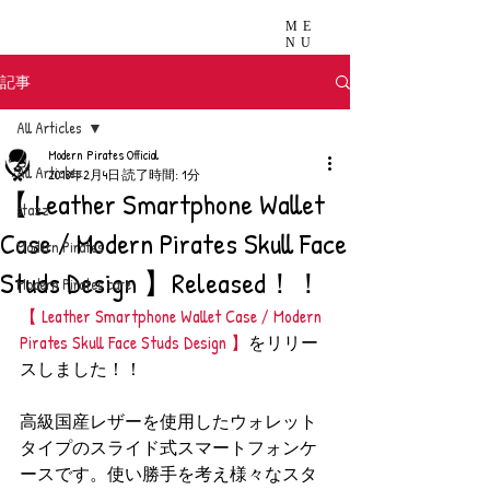
ME
NU
記事
All Articles
Modern Pirates Official
All Articles
2018年2月4日
読了時間: 1分
【 Leather Smartphone Wallet
stazz
Case / Modern Pirates Skull Face
Modern Pirates
Studs Design 】Released！！
Modern Pirates care
【 Leather Smartphone Wallet Case / Modern 
Pirates Skull Face Studs Design 】
をリリー
スしました！！
高級国産レザーを使用したウォレット
タイプのスライド式スマートフォンケ
ースです。使い勝手を考え様々なスタ