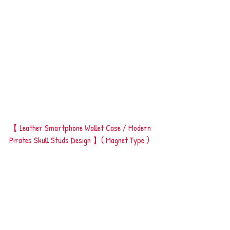
【 Leather Smartphone Wallet Case / Modern 
Pirates Skull Studs Design 】( Magnet Type )