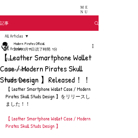
ME
NU
記事
All Articles
Modern Pirates Official
All Articles
2018年3月19日
読了時間: 1分
【 Leather Smartphone Wallet
stazz
Case / Modern Pirates Skull
Modern Pirates
Studs Design 】Released！！
Modern Pirates care
【 Leather Smartphone Wallet Case / Modern 
Pirates Skull Studs Design 】をリリースし
ました！！
【 Leather Smartphone Wallet Case / Modern 
Pirates Skull Studs Design 】