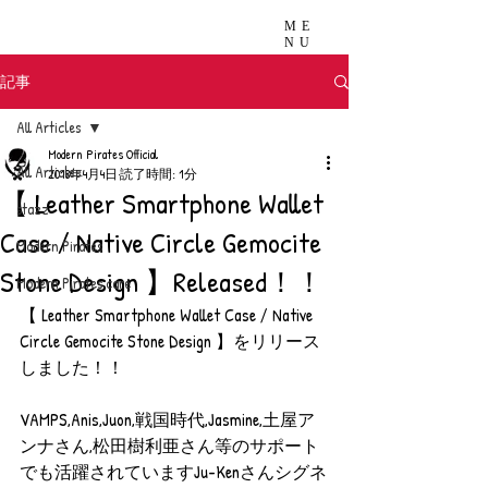
ME
NU
記事
All Articles
Modern Pirates Official
All Articles
2018年4月4日
読了時間: 1分
【 Leather Smartphone Wallet
stazz
Case / Native Circle Gemocite
Modern Pirates
Stone Design 】Released！！
Modern Pirates care
【 Leather Smartphone Wallet Case / Native 
Circle Gemocite Stone Design 】をリリース
しました！！
VAMPS,Anis,Juon,戦国時代,Jasmine,土屋ア
ンナさん,松田樹利亜さん等のサポート
でも活躍されていますJu-Kenさんシグネ