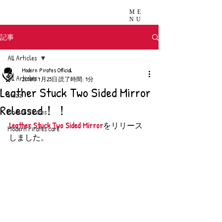
ME
NU
記事
All Articles
Modern Pirates Official
All Articles
2018年7月25日
読了時間: 1分
Leather Stuck Two Sided Mirror
stazz
Released！！
Modern Pirates
Leather Stuck Two Sided Mirror
をリリース
Modern Pirates care
しました。