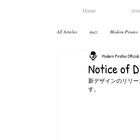
Home
reo
All Articles
stazz
Modern Pirates
Modern Pirates Official
Notice of D
新デザインのリリー
す。