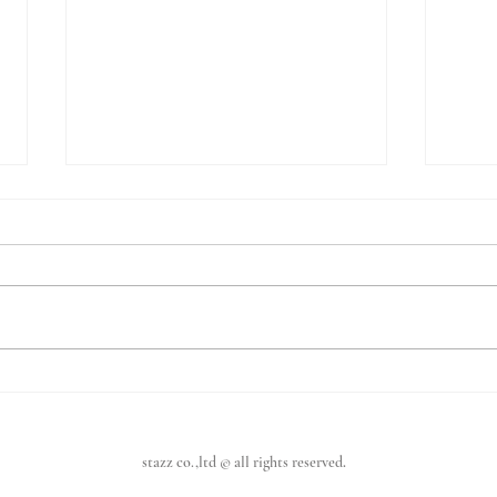
【 Leather Pet Bottles Holder 】
【 Bra
Released！！
】Re
stazz co.,ltd © all rights reserved
.