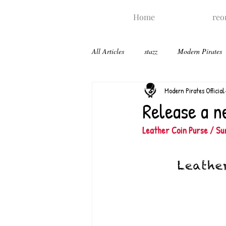
Home
reo
All Articles
stazz
Modern Pirates
Modern Pirates Official
Release a n
Leather Coin Purse / Sun