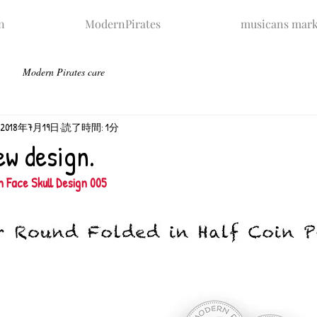
n
ModernPirates
musicans mark
Modern Pirates care
2018年7月19日
読了時間: 1分
ew design.
 Face Skull Design 005