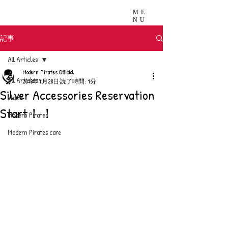
ME
NU
記事
All Articles
Modern Pirates Official
All Articles
2018年7月28日
読了時間: 1分
Silver Accessories Reservation
stazz
Start！！
Modern Pirates
Modern Pirates care