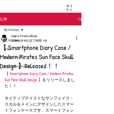
ME
NU
記事
All Articles
Modern Pirates Official
All Articles
2018年6月19日
読了時間: 1分
【 Smartphone Diary Case /
stazz
Modern Pirates Sun Face Skull
Modern Pirates
Design 】Released！！
Modern Pirates care
【 Smartphone Diary Case / Modern Pirates 
Sun Face Skull Design 】
をリリースしまし
た！！
ネイティブテイストなサンフェイス・
スカルをメインにデザインしたスマー
トフォンケースです。スマートフォン