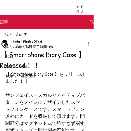
ME
NU
記事
All Articles
Modern Pirates Official
All Articles
2018年7月8日
読了時間: 1分
【 Smartphone Diary Case 】
stazz
Released！！
Modern Pirates
【 Smartphone Diary Case 】をリリースし
Modern Pirates care
ました！！
サンフェイス・スカルとネイティブパ
ターンをメインにデザインしたスマー
トフォンケースです。スマートフォン
以外にカードを収納して頂けます。開
閉部分はマグネット式で強すぎず弱す
ぎずスムーズに開け閉め可能です。ス