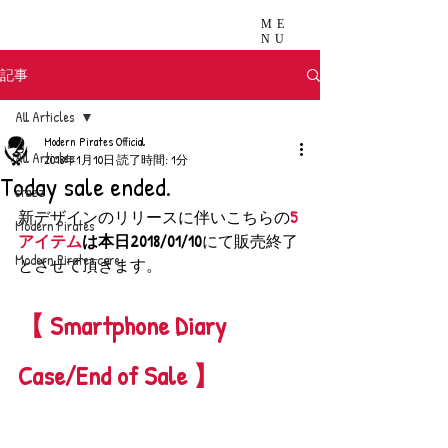
ME
NU
記事
All Articles
Modern Pirates Official
All Articles
2018年1月10日
読了時間: 1分
Today sale ended.
stazz
新デザインのリリースに伴いこちらの
5
Modern Pirates
アイテム
は本日2018/01/10
にて販売終了
Modern Pirates care
とさせて頂きます。
【 Smartphone Diary 
Case/End of Sale 】