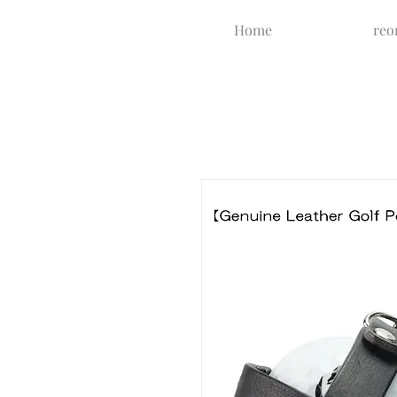
Home
reo