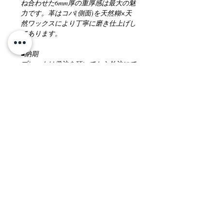
ね合わせた6mm厚の重厚感は最大の魅
力です。革はコバ(側面)を天然糊×天
然ワックスにより丁寧に磨き仕上げし
てあります。 

■納期

プレートは発注を頂いてから外注にて
手配させて頂きますので納期に5日～
10日のお時間を頂きます。
●お名前につきまして
ご発注の際に必ず備考欄にご希望の形
●革の性質につきまして
式で記載頂きます様御願い致します。
例)
革により色むらや小傷等がある場合が
TYPE A・成田 昌輝
●交換・返品につきまして
ありますがこれは天然の素材の風合い
TYPE B・N.MASATERU
を生かす為に起こる物で品質には問題
TYPE C・M.NARUTA
基本的にお客様のご都合による交換・
ありませんのでご了承下さい。
●掲載写真につきまして
返品は受け付けておりませんのであら
かじめご了承ください。サイズや色な
ディスプレイやモニターなどによって
どをよくご確認の上、ご注文して頂き