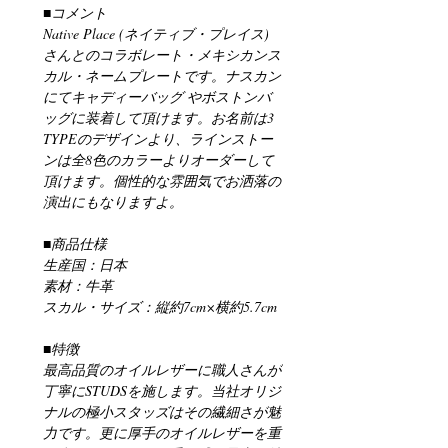
■コメント

Native Place (ネイティブ・プレイス) 
さんとのコラボレート・メキシカンス
カル・ネームプレートです。ナスカン
にてキャディーバッグ やボストンバ
ッグに装着して頂けます。お名前は3 
TYPEのデザインより、ラインストー
ンは全8色のカラーよりオーダーして
頂けます。個性的な雰囲気でお洒落の
演出にもなりますよ。

■商品仕様

生産国：日本

素材：牛革

スカル・サイズ：縦約7cm×横約5.7cm

■特徴

最高品質のオイルレザーに職人さんが
丁寧にSTUDSを施します。当社オリジ
ナルの極小スタッズはその繊細さが魅
力です。更に厚手のオイルレザーを重