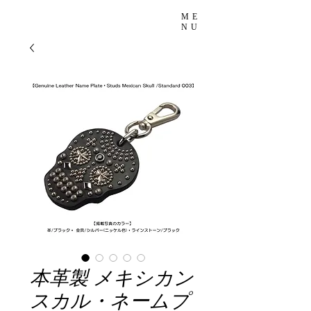
ME
NU
本革製 メキシカン
スカル・ネームプ